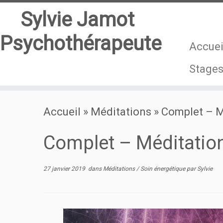
Sylvie Jamot
Psychothérapeute
Accuei
Stage
Passer
Accueil
»
Méditations
»
Complet – Mé
au
contenu
Complet – Méditation
27 janvier 2019
dans
Méditations
/
Soin énergétique
par
Sylvie