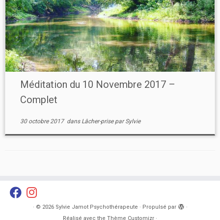
Méditation du 10 Novembre 2017 –
Complet
30 octobre 2017
dans
Lâcher-prise
par
Sylvie
·
© 2026
Sylvie Jamot Psychothérapeute
·
Propulsé par
·
Réalisé avec the
Thème Customizr
·