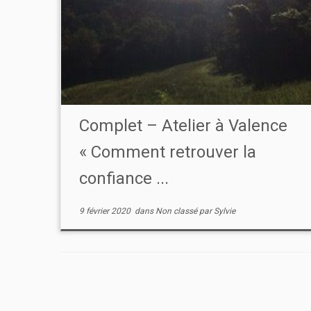
Complet – Atelier à Valence
« Comment retrouver la
confiance ...
9 février 2020
dans
Non classé
par
Sylvie