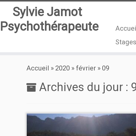
Sylvie Jamot
Psychothérapeute
Accuei
Stage
Passer
Accueil
»
2020
»
février
»
09
au
contenu
Archives du jour :
9