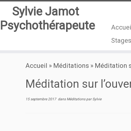
Sylvie Jamot
Psychothérapeute
Accuei
Stage
Passer
Accueil
»
Méditations
»
Méditation s
au
contenu
Méditation sur l’ouv
15 septembre 2017
dans
Méditations
par
Sylvie