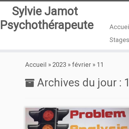
Sylvie Jamot
Psychothérapeute
Accuei
Stage
Passer
Accueil
»
2023
»
février
»
11
au
contenu
Archives du jour :
1