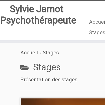
Sylvie Jamot
Psychothérapeute
Accuei
Stage
Passer
Accueil
»
Stages
au
contenu
Stages
Présentation des stages