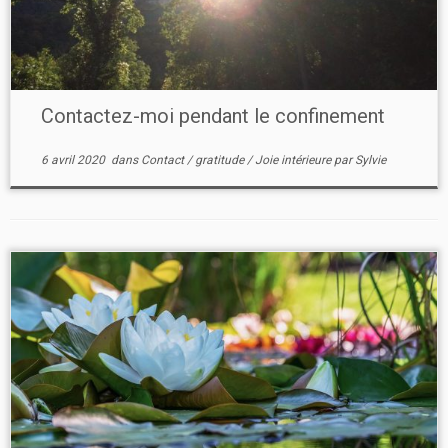
Contactez-moi pendant le confinement
6 avril 2020
dans
Contact
/
gratitude
/
Joie intérieure
par
Sylvie